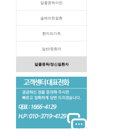
알콜중독이란
술에의한질환
환자와가족
일반/중환자
알콜중독/정신질환자