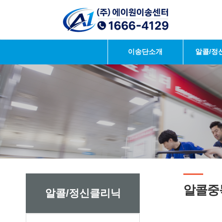
이송단소개
알콜/정
알콜중
알콜/정신클리닉