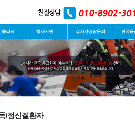
신클리닉
행사지원
실시간상담문의
전국응
독/정신질환자