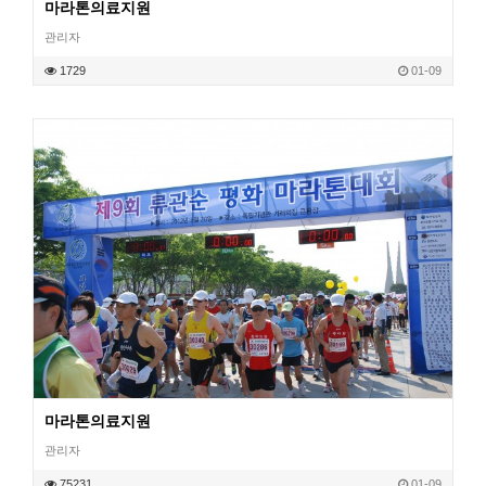
마라톤의료지원
관리자
작성일
1729
01-09
조회
마라톤의료지원
관리자
작성일
75231
01-09