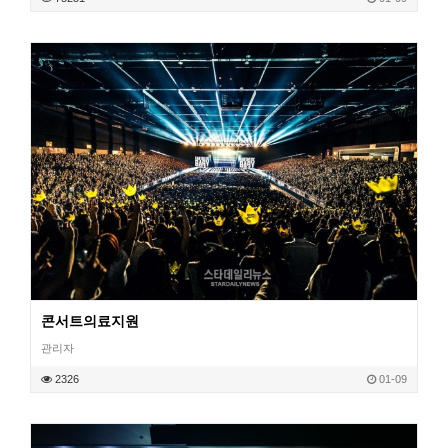
조회
콘서트의료지원
관리자
작성일
2326
01-09
조회