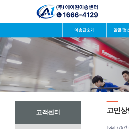
이송단소개
알콜/정
고민상
고객센터
Total 775건