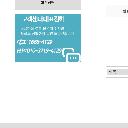
고민상담
번
처음
이전