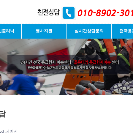
신클리닉
행사지원
실시간상담문의
전국응
담
53 페이지