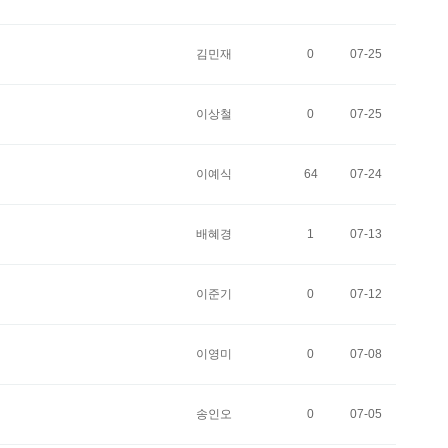
김민재
0
07-25
이상철
0
07-25
이예식
64
07-24
배혜경
1
07-13
이준기
0
07-12
이영미
0
07-08
송인오
0
07-05