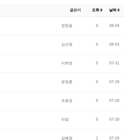
글쓴이
조회
날짜
정한음
0
08-04
김선영
0
08-03
이희영
0
07-31
문창훈
0
07-29
조윤정
0
07-28
리암
0
07-28
김혜영
1
07-26