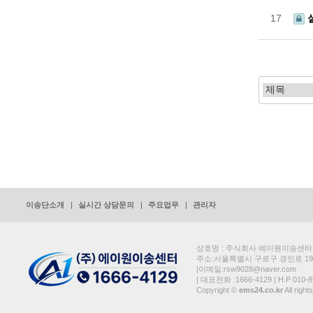
17
맨끝
이송단소개
실시간 상담문의
주요업무
관리자
상호명 : 주식회사 에이원이송센터 | 대
주소:서울특별시 구로구 경인로 19가
|이메일:rsw9028@naver.com
| 대표전화 :1666-4129 | H.P 010-8
Copyright ©
ems24.co.kr
All right