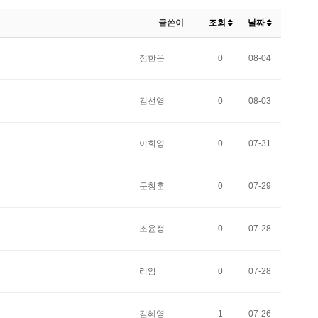
글쓴이
조회
날짜
정한음
0
08-04
김선영
0
08-03
이희영
0
07-31
문창훈
0
07-29
조윤정
0
07-28
리암
0
07-28
김혜영
1
07-26