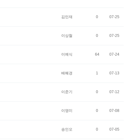
김민재
0
07-25
이상철
0
07-25
이예식
64
07-24
배혜경
1
07-13
이준기
0
07-12
이영미
0
07-08
송인오
0
07-05