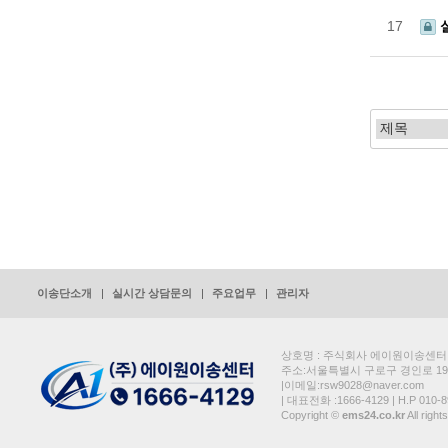
17
맨끝
이송단소개
실시간 상담문의
주요업무
관리자
상호명 : 주식회사 에이원이송센터 | 대
주소:서울특별시 구로구 경인로 19가
|이메일:rsw9028@naver.com
| 대표전화 :1666-4129 | H.P 010-8
Copyright ©
ems24.co.kr
All right